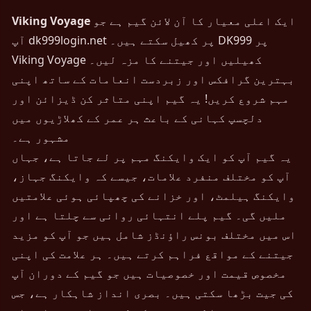
ایک اعلی معیار کا آن لائن گیم ہے جو
Viking Voyage
آپ dk999login.net پر کھیل سکتے ہیں۔ DK999 پر
Viking Voyage کھیلیں اور جیتنے کا مزہ لیں۔
بہترین گرافکس اور زبردست انعامات کے ساتھ اپنی
مہم شروع کریں! یہ گیم اپنی متاثر کن ڈیزائن اور
دلچسپ کہانی کے باعث ہر عمر کے کھلاڑیوں میں
مشہور ہے۔
یہ گیم آپ کو ایک وایکنگ مہم پر لے جاتا ہے، جہاں
آپ کو مختلف منفرد علامات، جیسے کہ وایکنگ جہاز،
وایکنگ ہیلمٹ، اور خزانے کی چھپائی ہوئی علامتیں
ملیں گی۔ گیم پلے انتہائی روانی سے چلتا ہے اور
اس میں مختلف بونس راؤنڈز شامل ہیں جو آپ کو مزید
جیتنے کے مواقع فراہم کرتے ہیں۔ ہر علامت کی اپنی
مخصوص قیمت اور خصوصیات ہیں جو گیم کے دوران آپ
کی جیت بڑھا سکتی ہیں۔ بصری انداز شاہکار ہے، جس