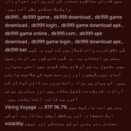
میں قدرتی مناظر، سمندر کی لہریں اور دھواں دار
وایکنگ جنگجو نظر آتے ہیں۔
dk999، dk999 game، dk999 download، dk999 game
download، dk999 login، dk999 game download apk،
dk999 game online، dk999.com، dk999 apk
download، dk999 game login، dk999 download apk،
dk999 bet کی تلاش کرنے والے کھلاڑیوں کے لیے یہ گیم
بہترین انتخاب ہے۔ یہ گیم خاص طور پر ان صارفین
میں مقبول ہے جو آن لائن سلاٹ گیمز میں اعلی معیار،
آسان نیویگیشن، اور زبردست جیت کی صلاحیت چاہتے
ہیں۔ آپ یہاں پر براہ راست سرور سے ڈاؤن لوڈ کر کے
آرام دہ طریقے سے کھیل سکتے ہیں اور بہترین بونس
آفرز سے فائدہ اٹھا سکتے ہیں۔
Viking Voyage کا RTP 96.7% ہے، جو اسے مارکیٹ میں
ایک منصفانہ اور پرکشش آپشن بناتا ہے۔ اس کی
volatility معتدل ہے، یعنی آپ کو مستحکم اور نیچے