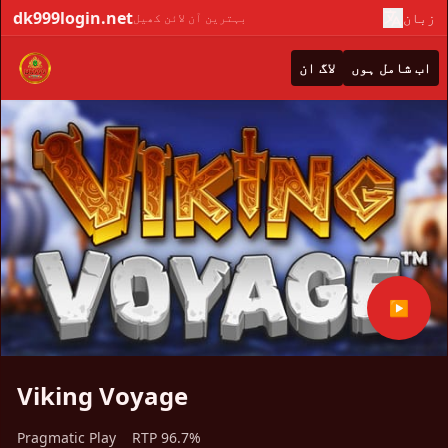
dk999login.net
زبان
بہترین آن لائن کھیل
اب شامل ہوں
لاگ ان
▶
Viking Voyage
Pragmatic Play
RTP 96.7%