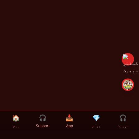
🏠
🎧
📥
💎
🎧
سپورٹ
بونس
App
Support
ہوم