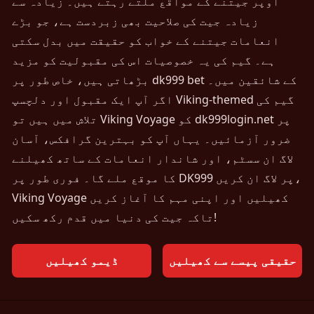
اوپر جیتنے کے مواقع ملتے رہتے ہیں۔ زیادہ سے
زیادہ جیت کی صلاحیت بھی زبردست ہے، جو بڑے
انعامات جیتنے کے خواب کو حقیقت میں بدل سکتی
ہے۔ گیم کی یہ خصوصیات اس کی مقبولیت کو مزید
بڑھاتی ہیں، خاص طور پر dk999 bet کے شائقین میں۔
اگر آپ ایک مقبول اور دلچسپ Viking-themed گیم کی
تلاش میں ہیں تو Viking Voyage کو dk999login.net پر
ضرور آزمائیں۔ یہاں آپ کو بہترین گرافکس، آسان
لاگ ان سسٹم، اور شاندار انعامات کے ساتھ کھیلنے
کا موقع ملے گا۔ فوری طور پر DK999 پر لاگ ان کریں،
Viking Voyage کھیلیں اور اپنی مہم کا آغاز کریں
تاکہ جیت کی دنیا میں قدم رکھ سکیں!
حقیقی پیسے سے کھیلیں
ڈیمو کھیلیں